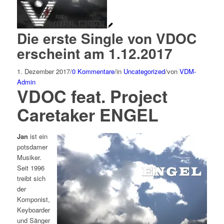
Die erste Single von VDOC
erscheint am 1.12.2017
1. Dezember 2017
/
0 Kommentare
/
in
Uncategorized
/
von
VDM-
Admin
VDOC feat. Project
Caretaker ENGEL
Jan
ist ein
potsdamer
Musiker.
Seit 1996
treibt sich
der
Komponist,
Keyboarder
und Sänger